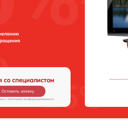
 желанию
бращения
я со специалистом
Оставить заявку
есь c
политикой конфиденциальности