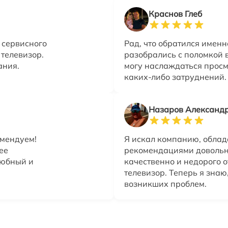
Краснов Глеб
о сервисного
Рад, что обратился именн
 телевизор.
разобрались с поломкой в
ания.
могу наслаждаться прос
каких-либо затруднений.
Назаров Александ
омендуем!
Я искал компанию, обла
ее
рекомендациями довольны
любный и
качественно и недорого 
телевизор. Теперь я знаю
возникших проблем.