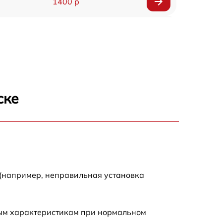
1400 р
1200 р
1200 р
1000 р
ске
1800 р
900 р
1200 р
 (например, неправильная установка
1300 р
ным характеристикам при нормальном