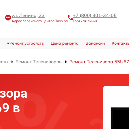
ул. Ленина, 23
+7 (800) 301-34-05
Адрес сервисного центра Toshiba
Горячая линия
Ремонт устройств
Цена ремонта
Вакансии
Контакт
йств
Ремонт Телевизоров
Ремонт Телевизора 55U6
зора
69 в