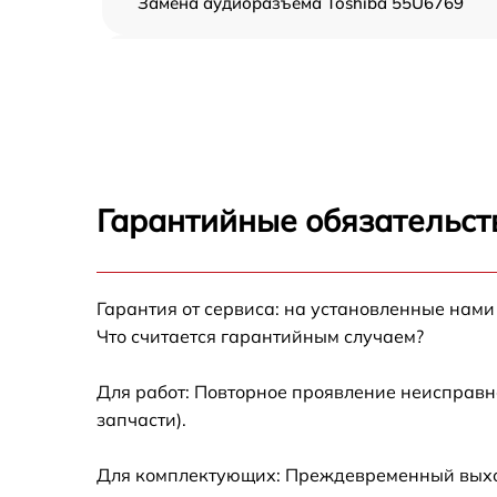
Замена аудиоразъема Toshiba 55U6769
Замена USB порта Toshiba 55U6769
Замена разъёмов (HDMI, DVI, Дисплей
порта) Toshiba 55U6769
Замена модуля Wi-Fi Toshiba 55U6769
Гарантийные обязательст
Ремонт цепи питания Toshiba 55U6769
Прошивка блока управления Toshiba
Гарантия от сервиса: на установленные нами
55U6769
Что считается гарантийным случаем?
Замена лампы подсветки Toshiba 55U6769
Для работ: Повторное проявление неисправн
запчасти).
Замена контроллера Toshiba 55U6769
Для комплектующих: Преждевременный выход 