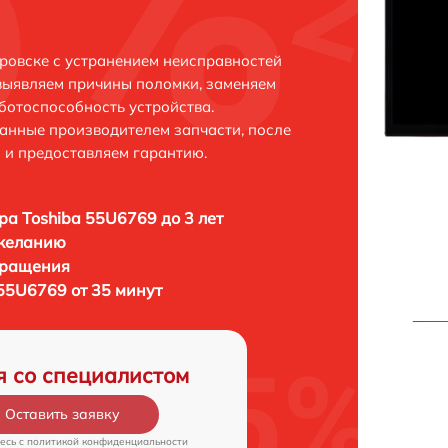
ровске с устранением неисправностей
выявляем причины поломки, заменяем
ботоспособность устройства.
анные производителем запчасти, после
 и предоставляем гарантию.
ра Toshiba 55U6769 до 3 лет
 желанию
бращения
55U6769 от 35 минут
я со специалистом
Оставить заявку
есь c
политикой конфиденциальности