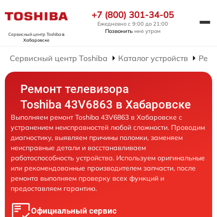
+7 (800) 301-34-05
Ежедневно с 9:00 до 21:00
Позвонить
мне утром
Сервисный центр Toshiba
в
Хабаровске
Сервисный центр Toshiba
Каталог устройств
Ремо
Ремонт телевизора
Toshiba 43V6863 в Хабаровске
Выполняем ремонт Toshiba 43V6863 в Хабаровске с
устранением неисправностей любой сложности. Проводим
диагностику, выявляем причины поломки, заменяем
неисправные детали и восстанавливаем
работоспособность устройства. Используем оригинальные
или рекомендованные производителем запчасти, после
ремонта выполняем проверку всех функций и
предоставляем гарантию.
Официальный сервис