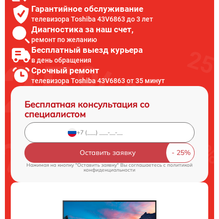
Гарантийное обслуживание
телевизора Toshiba 43V6863 до 3 лет
Диагностика за наш счет,
ремонт по желанию
Бесплатный выезд курьера
в день обращения
Срочный ремонт
телевизора Toshiba 43V6863 от 35 минут
Бесплатная консультация со
специалистом
Оставить заявку
Нажимая на кнопку "Оставить заявку" Вы соглашаетесь c
политикой
конфиденциальности