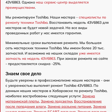
43V6863. Однако
наш сервис-центр выделяется
преимуществами
.
Мы ремонтируем Toshiba. Наши мастера -
специалисты по
ремонту техники Toshiba
. Восстановить модель 43V6863 для
мастеров не будет новой задачей. На все виды
проведенных работ у нас имеется гарантия.
Минимальные сроки выполнения ремонта. Мы большая
сеть мастерских техники Toshiba. Мы имеем более 20 тыс.
запчастей. И возможно на наших складах
уже имеется
запчасть на модель 43V6863
. При заказе ремонта на сайте
- предоставляется скидка -25%.
Знаем свое дело
Будьте уверены в профессионализме наших мастеров - они
с уверенностью выполнят ремонт Toshiba 43V6863. По
данным наших мастеров в Хабаровске по ремонту Toshiba,
наиболее востребованы следующие услуги:
Замена
материнской платы
,
Замена подсветки
,
Восстановление
после попадания влаги
,
Замена разъема питания
,
Замена
шнура питания
,
Замена SCART-разъема
,
Замена разъема