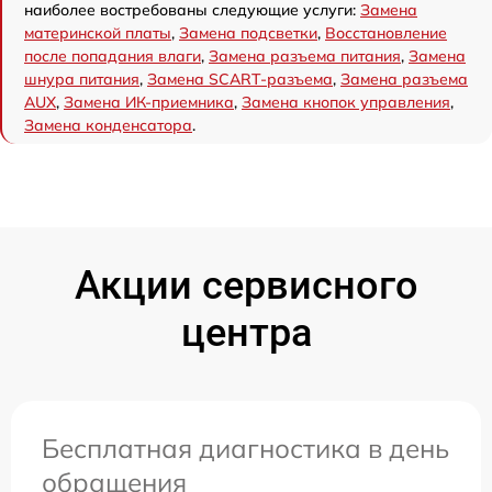
наиболее востребованы следующие услуги:
Замена
материнской платы
,
Замена подсветки
,
Восстановление
после попадания влаги
,
Замена разъема питания
,
Замена
шнура питания
,
Замена SCART-разъема
,
Замена разъема
AUX
,
Замена ИК-приемника
,
Замена кнопок управления
,
Замена конденсатора
.
Акции сервисного
центра
Бесплатная диагностика в день
обращения