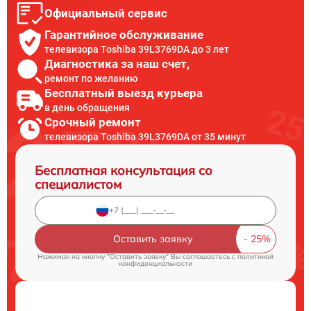
Официальный сервис
Гарантийное обслуживание
телевизора Toshiba 39L3769DA до 3 лет
Диагностика за наш счет,
ремонт по желанию
Бесплатный выезд курьера
в день обращения
Срочный ремонт
телевизора Toshiba 39L3769DA от 35 минут
Бесплатная консультация со
специалистом
Оставить заявку
Нажимая на кнопку "Оставить заявку" Вы соглашаетесь c
политикой
конфиденциальности