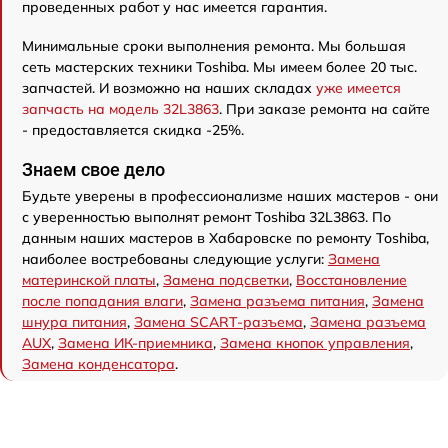
проведенных работ у нас имеется гарантия.
Минимальные сроки выполнения ремонта. Мы большая
сеть мастерских техники Toshiba. Мы имеем более 20 тыс.
запчастей. И возможно на наших складах
уже имеется
запчасть на модель 32L3863
. При заказе ремонта на сайте
- предоставляется скидка -25%.
Знаем свое дело
Будьте уверены в профессионализме наших мастеров - они
с уверенностью выполнят ремонт Toshiba 32L3863. По
данным наших мастеров в Хабаровске по ремонту Toshiba,
наиболее востребованы следующие услуги:
Замена
материнской платы
,
Замена подсветки
,
Восстановление
после попадания влаги
,
Замена разъема питания
,
Замена
шнура питания
,
Замена SCART-разъема
,
Замена разъема
AUX
,
Замена ИК-приемника
,
Замена кнопок управления
,
Замена конденсатора
.