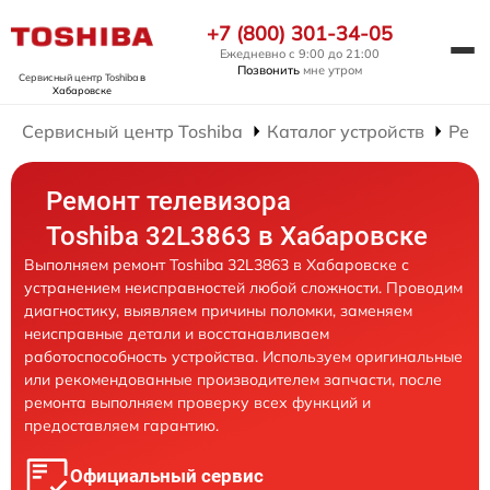
+7 (800) 301-34-05
Ежедневно с 9:00 до 21:00
Позвонить
мне утром
Сервисный центр Toshiba
в
Хабаровске
Сервисный центр Toshiba
Каталог устройств
Ремо
Ремонт телевизора
Toshiba 32L3863 в Хабаровске
Выполняем ремонт Toshiba 32L3863 в Хабаровске с
устранением неисправностей любой сложности. Проводим
диагностику, выявляем причины поломки, заменяем
неисправные детали и восстанавливаем
работоспособность устройства. Используем оригинальные
или рекомендованные производителем запчасти, после
ремонта выполняем проверку всех функций и
предоставляем гарантию.
Официальный сервис