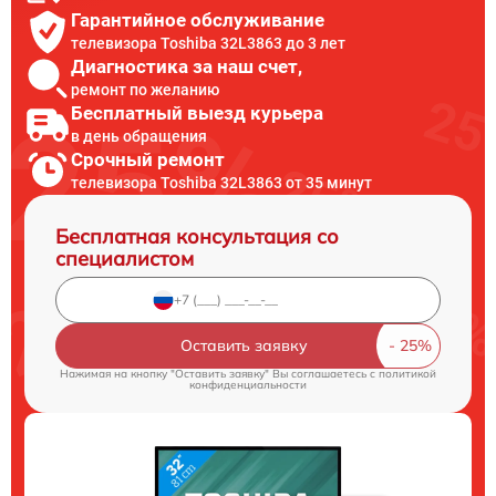
Гарантийное обслуживание
телевизора Toshiba 32L3863 до 3 лет
Диагностика за наш счет,
ремонт по желанию
Бесплатный выезд курьера
в день обращения
Срочный ремонт
телевизора Toshiba 32L3863 от 35 минут
Бесплатная консультация со
специалистом
Оставить заявку
Нажимая на кнопку "Оставить заявку" Вы соглашаетесь c
политикой
конфиденциальности