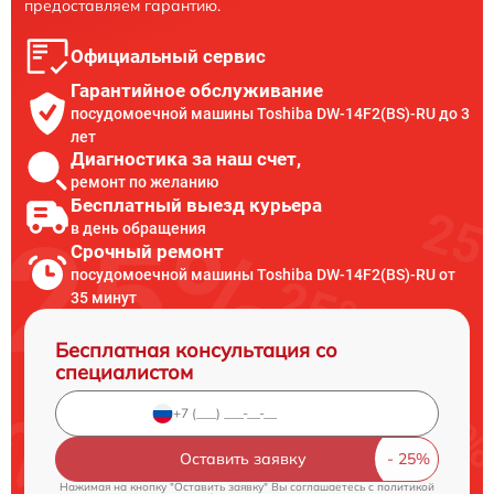
предоставляем гарантию.
Официальный сервис
Гарантийное обслуживание
посудомоечной машины Toshiba DW-14F2(BS)-RU до 3
лет
Диагностика за наш счет,
ремонт по желанию
Бесплатный выезд курьера
в день обращения
Срочный ремонт
посудомоечной машины Toshiba DW-14F2(BS)-RU от
35 минут
Бесплатная консультация со
специалистом
Оставить заявку
Нажимая на кнопку "Оставить заявку" Вы соглашаетесь c
политикой