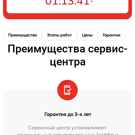
01:13:39
Преимущества
Этапы работ
Цены
Гарантия
М
Преимущества сервис-
центра
Гарантия до 3-х лет
Сервисный центр устанавливает
оригинальные запчасти техники Toshiba и