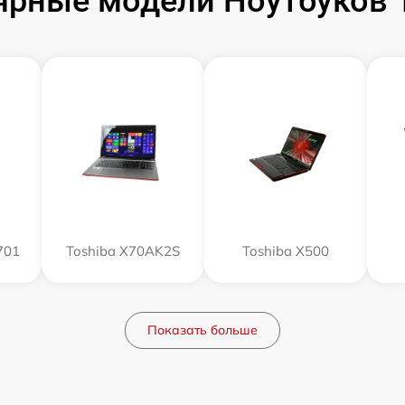
ярные модели Ноутбуков T
701
Toshiba X70AK2S
Toshiba X500
Показать больше