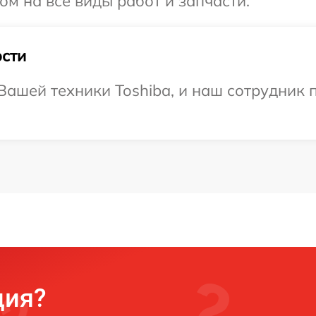
ом на все виды работ и запчасти.
сти
ашей техники Toshiba, и наш сотрудник п
ция?