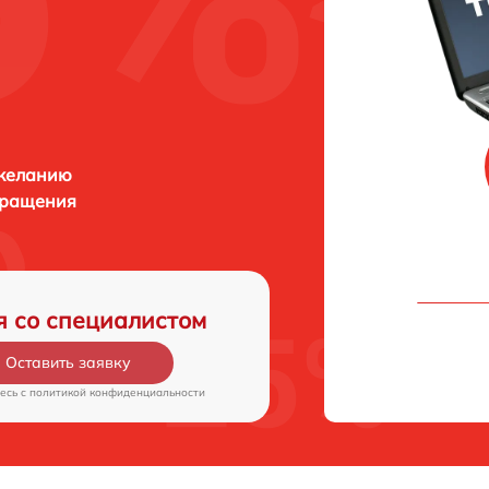
 желанию
бращения
я со специалистом
Оставить заявку
есь c
политикой конфиденциальности