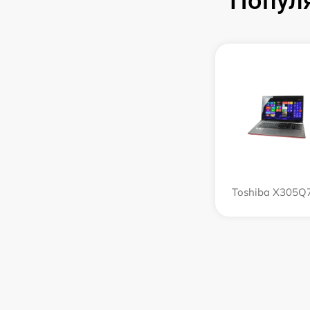
Попул
Toshiba X305Q