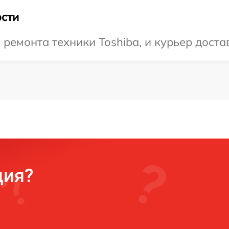
сти
емонта техники Toshiba, и курьер достав
ция?