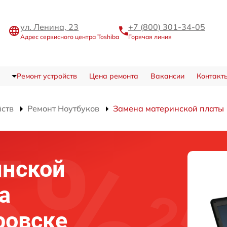
ул. Ленина, 23
+7 (800) 301-34-05
Адрес сервисного центра Toshiba
Горячая линия
Ремонт устройств
Цена ремонта
Вакансии
Контакт
йств
Ремонт Ноутбуков
Замена материнской платы
инской
а
ровске