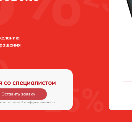
 желанию
бращения
я со специалистом
Оставить заявку
есь c
политикой конфиденциальности