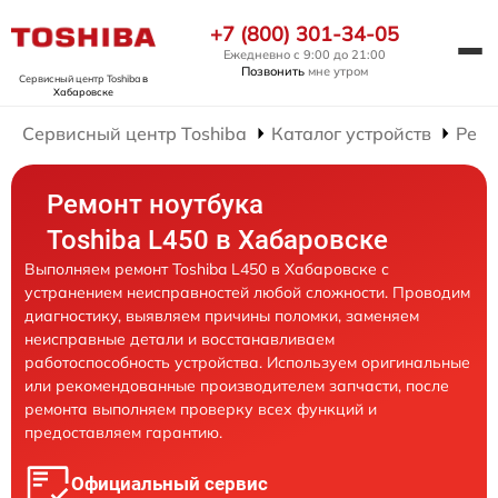
+7 (800) 301-34-05
Ежедневно с 9:00 до 21:00
Позвонить
мне утром
Сервисный центр Toshiba
в
Хабаровске
Сервисный центр Toshiba
Каталог устройств
Ремо
Ремонт ноутбука
Toshiba L450 в Хабаровске
Выполняем ремонт Toshiba L450 в Хабаровске с
устранением неисправностей любой сложности. Проводим
диагностику, выявляем причины поломки, заменяем
неисправные детали и восстанавливаем
работоспособность устройства. Используем оригинальные
или рекомендованные производителем запчасти, после
ремонта выполняем проверку всех функций и
предоставляем гарантию.
Официальный сервис