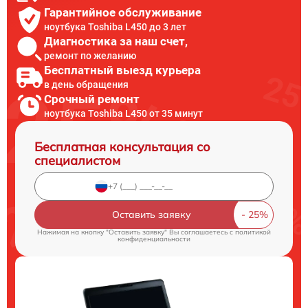
Гарантийное обслуживание
ноутбука Toshiba L450 до 3 лет
Диагностика за наш счет,
ремонт по желанию
Бесплатный выезд курьера
в день обращения
Срочный ремонт
ноутбука Toshiba L450 от 35 минут
Бесплатная консультация со
специалистом
Оставить заявку
Нажимая на кнопку "Оставить заявку" Вы соглашаетесь c
политикой
конфиденциальности