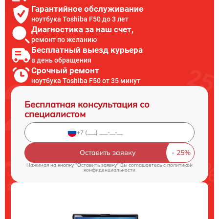
Гарантийное обслуживание
ноутбука Toshiba F50 до 3 лет
Диагностика за наш счет,
ремонт по желанию
Бесплатный выезд курьера
в день обращения
Срочный ремонт
ноутбука Toshiba F50 от 35 минут
Бесплатная консультация со
специалистом
Оставить заявку
Нажимая на кнопку "Оставить заявку" Вы соглашаетесь c
политикой
конфиденциальности