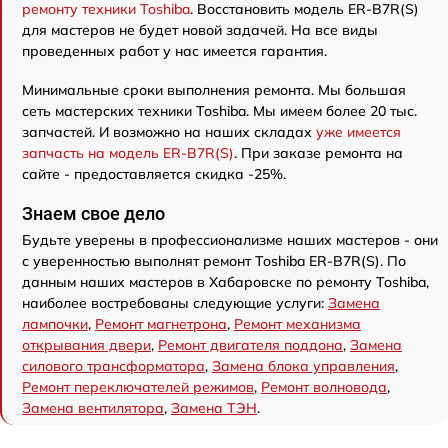
ремонту техники Toshiba
. Восстановить модель ER-B7R(S)
для мастеров не будет новой задачей. На все виды
проведенных работ у нас имеется гарантия.
Минимальные сроки выполнения ремонта. Мы большая
сеть мастерских техники Toshiba. Мы имеем более 20 тыс.
запчастей. И возможно на наших складах
уже имеется
запчасть на модель ER-B7R(S)
. При заказе ремонта на
сайте - предоставляется скидка -25%.
Знаем свое дело
Будьте уверены в профессионализме наших мастеров - они
с уверенностью выполнят ремонт Toshiba ER-B7R(S). По
данным наших мастеров в Хабаровске по ремонту Toshiba,
наиболее востребованы следующие услуги:
Замена
лампочки
,
Ремонт магнетрона
,
Ремонт механизма
открывания двери
,
Ремонт двигателя поддона
,
Замена
силового трансформатора
,
Замена блока управления
,
Ремонт переключателей режимов
,
Ремонт волновода
,
Замена вентилятора
,
Замена ТЭН
.