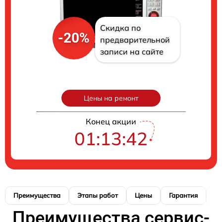
Скидка по
-20%
предварительной
записи на сайте
Цены на ремонт
Конец акции
01:13:41
Преимущества
Этапы работ
Цены
Гарантия
М
Преимущества сервис-