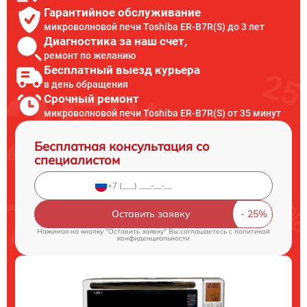
Гарантийное обслуживание
микроволновой печи Toshiba ER-B7R(S) до 3 лет
Диагностика за наш счет,
ремонт по желанию
Бесплатный выезд курьера
в день обращения
Срочный ремонт
микроволновой печи Toshiba ER-B7R(S) от 35 минут
Бесплатная консультация со
специалистом
Оставить заявку
Нажимая на кнопку "Оставить заявку" Вы соглашаетесь c
политикой
конфиденциальности