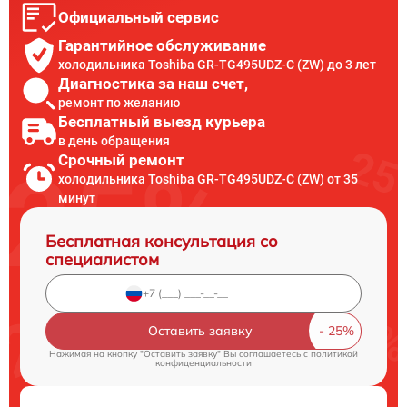
Официальный сервис
Гарантийное обслуживание
холодильника Toshiba GR-TG495UDZ-C (ZW) до 3 лет
Диагностика за наш счет,
ремонт по желанию
Бесплатный выезд курьера
в день обращения
Срочный ремонт
холодильника Toshiba GR-TG495UDZ-C (ZW) от 35
минут
Бесплатная консультация со
специалистом
Оставить заявку
Нажимая на кнопку "Оставить заявку" Вы соглашаетесь c
политикой
конфиденциальности