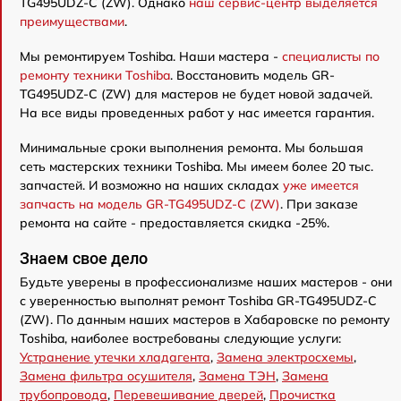
TG495UDZ-C (ZW). Однако
наш сервис-центр выделяется
преимуществами
.
Мы ремонтируем Toshiba. Наши мастера -
специалисты по
ремонту техники Toshiba
. Восстановить модель GR-
TG495UDZ-C (ZW) для мастеров не будет новой задачей.
На все виды проведенных работ у нас имеется гарантия.
Минимальные сроки выполнения ремонта. Мы большая
сеть мастерских техники Toshiba. Мы имеем более 20 тыс.
запчастей. И возможно на наших складах
уже имеется
запчасть на модель GR-TG495UDZ-C (ZW)
. При заказе
ремонта на сайте - предоставляется скидка -25%.
Знаем свое дело
Будьте уверены в профессионализме наших мастеров - они
с уверенностью выполнят ремонт Toshiba GR-TG495UDZ-C
(ZW). По данным наших мастеров в Хабаровске по ремонту
Toshiba, наиболее востребованы следующие услуги:
Устранение утечки хладагента
,
Замена электросхемы
,
Замена фильтра осушителя
,
Замена ТЭН
,
Замена
трубопровода
,
Перевешивание дверей
,
Прочистка