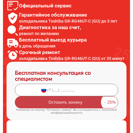
Официальный сервис
Гарантийное обслуживание
холодильника Toshiba GR-RG46UT-C (GU) до 3 лет
Диагностика за наш счет,
ремонт по желанию
Бесплатный выезд курьера
в день обращения
Срочный ремонт
холодильника Toshiba GR-RG46UT-C (GU) от 35 минут
Бесплатная консультация со
специалистом
Оставить заявку
Нажимая на кнопку "Оставить заявку" Вы соглашаетесь c
политикой
конфиденциальности