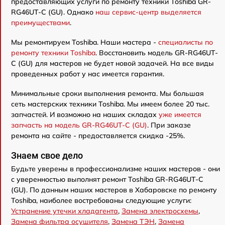
предоставляющих услуги по ремонту техники Toshiba GR-
RG46UT-C (GU). Однако
наш сервис-центр выделяется
преимуществами
.
Мы ремонтируем Toshiba. Наши мастера -
специалисты по
ремонту техники Toshiba
. Восстановить модель GR-RG46UT-
C (GU) для мастеров не будет новой задачей. На все виды
проведенных работ у нас имеется гарантия.
Минимальные сроки выполнения ремонта. Мы большая
сеть мастерских техники Toshiba. Мы имеем более 20 тыс.
запчастей. И возможно на наших складах
уже имеется
запчасть на модель GR-RG46UT-C (GU)
. При заказе
ремонта на сайте - предоставляется скидка -25%.
Знаем свое дело
Будьте уверены в профессионализме наших мастеров - они
с уверенностью выполнят ремонт Toshiba GR-RG46UT-C
(GU). По данным наших мастеров в Хабаровске по ремонту
Toshiba, наиболее востребованы следующие услуги:
Устранение утечки хладагента
,
Замена электросхемы
,
Замена фильтра осушителя
,
Замена ТЭН
,
Замена