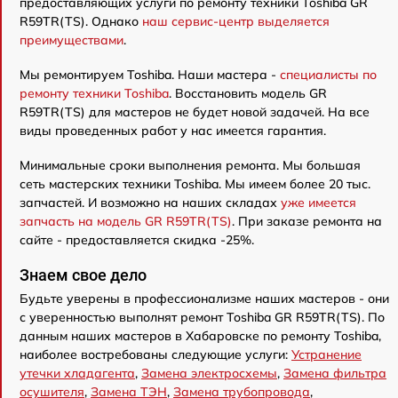
предоставляющих услуги по ремонту техники Toshiba GR
R59TR(TS). Однако
наш сервис-центр выделяется
преимуществами
.
Мы ремонтируем Toshiba. Наши мастера -
специалисты по
ремонту техники Toshiba
. Восстановить модель GR
R59TR(TS) для мастеров не будет новой задачей. На все
виды проведенных работ у нас имеется гарантия.
Минимальные сроки выполнения ремонта. Мы большая
сеть мастерских техники Toshiba. Мы имеем более 20 тыс.
запчастей. И возможно на наших складах
уже имеется
запчасть на модель GR R59TR(TS)
. При заказе ремонта на
сайте - предоставляется скидка -25%.
Знаем свое дело
Будьте уверены в профессионализме наших мастеров - они
с уверенностью выполнят ремонт Toshiba GR R59TR(TS). По
данным наших мастеров в Хабаровске по ремонту Toshiba,
наиболее востребованы следующие услуги:
Устранение
утечки хладагента
,
Замена электросхемы
,
Замена фильтра
осушителя
,
Замена ТЭН
,
Замена трубопровода
,