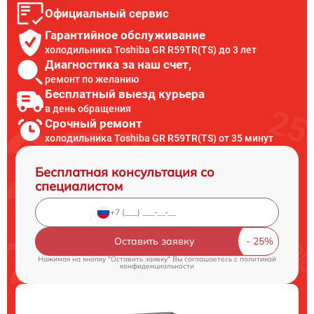
Официальный сервис
Гарантийное обслуживание
холодильника Toshiba GR R59TR(TS) до 3 лет
Диагностика за наш счет,
ремонт по желанию
Бесплатный выезд курьера
в день обращения
Срочный ремонт
холодильника Toshiba GR R59TR(TS) от 35 минут
Бесплатная консультация со
специалистом
Оставить заявку
Нажимая на кнопку "Оставить заявку" Вы соглашаетесь c
политикой
конфиденциальности