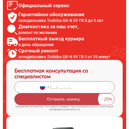
Официальный сервис
Гарантийное обслуживание
холодильника Toshiba GR-N 59 TR S до 3 лет
Диагностика за наш счет,
ремонт по желанию
Бесплатный выезд курьера
в день обращения
Срочный ремонт
холодильника Toshiba GR-N 59 TR S от 35 минут
Бесплатная консультация со
специалистом
Оставить заявку
Нажимая на кнопку "Оставить заявку" Вы соглашаетесь c
политикой
конфиденциальности