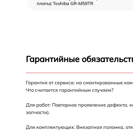
платы) Toshiba GR-M59TR
Ремонт/замена датчика температуры Toshib
GR-M59TR
Замена термостата Toshiba GR-M59TR
Замена усилителей Toshiba GR-M59TR
Гарантийные обязательст
Замена таймера Toshiba GR-M59TR
Гарантия от сервиса: на смонтированные ко
Замена электросхемы Toshiba GR-M59TR
Что считается гарантийным случаем?
Ремонт испарителя Toshiba GR-M59TR
Для работ: Повторное проявление дефекта, 
запчасти).
Устранение засора трубопровода Toshiba
GR-M59TR
Для комплектующих: Внезапная поломка, отк
Ремонт датчика морозильного отделения