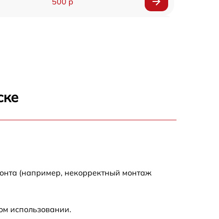
500 р
650 р
500 р
650 р
ске
710 р
590 р
650 р
монта (например, некорректный монтаж
800 р
ом использовании.