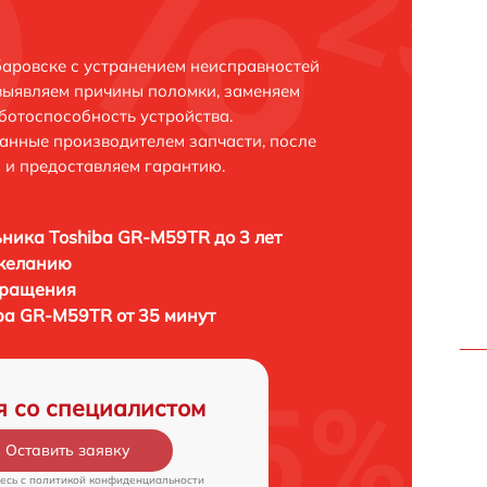
аровске с устранением неисправностей
выявляем причины поломки, заменяем
ботоспособность устройства.
анные производителем запчасти, после
 и предоставляем гарантию.
ника Toshiba GR-M59TR до 3 лет
 желанию
бращения
ba GR-M59TR от 35 минут
я со специалистом
Оставить заявку
есь c
политикой конфиденциальности