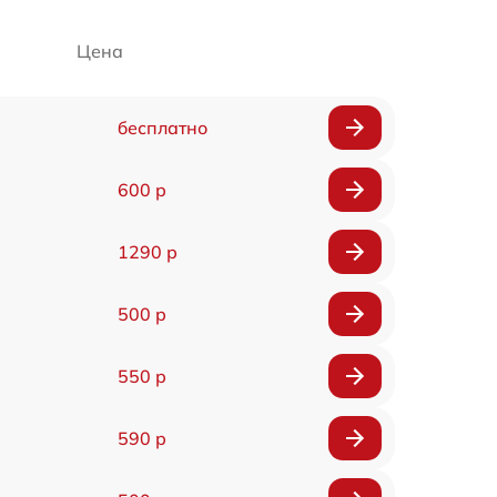
Цена
бесплатно
600 р
1290 р
500 р
550 р
590 р