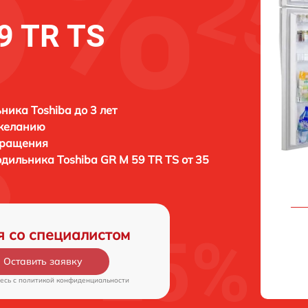
9 TR TS
ника Toshiba до 3 лет
 желанию
бращения
лодильника
Toshiba GR M 59 TR TS от 35
я со специалистом
Оставить заявку
есь c
политикой конфиденциальности