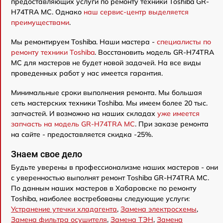
предоставляющих услуги по ремонту техники Toshiba GR-
H74TRA MC. Однако
наш сервис-центр выделяется
преимуществами
.
Мы ремонтируем Toshiba. Наши мастера -
специалисты по
ремонту техники Toshiba
. Восстановить модель GR-H74TRA
MC для мастеров не будет новой задачей. На все виды
проведенных работ у нас имеется гарантия.
Минимальные сроки выполнения ремонта. Мы большая
сеть мастерских техники Toshiba. Мы имеем более 20 тыс.
запчастей. И возможно на наших складах
уже имеется
запчасть на модель GR-H74TRA MC
. При заказе ремонта
на сайте - предоставляется скидка -25%.
Знаем свое дело
Будьте уверены в профессионализме наших мастеров - они
с уверенностью выполнят ремонт Toshiba GR-H74TRA MC.
По данным наших мастеров в Хабаровске по ремонту
Toshiba, наиболее востребованы следующие услуги:
Устранение утечки хладагента
,
Замена электросхемы
,
Замена фильтра осушителя
,
Замена ТЭН
,
Замена