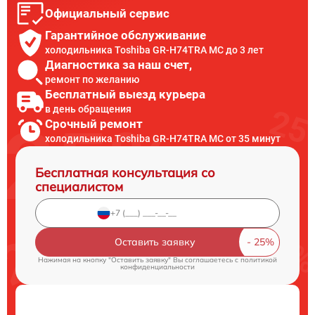
Официальный сервис
Гарантийное обслуживание
холодильника Toshiba GR-H74TRA MC до 3 лет
Диагностика за наш счет,
ремонт по желанию
Бесплатный выезд курьера
в день обращения
Срочный ремонт
холодильника Toshiba GR-H74TRA MC от 35 минут
Бесплатная консультация со
специалистом
Оставить заявку
Нажимая на кнопку "Оставить заявку" Вы соглашаетесь c
политикой
конфиденциальности