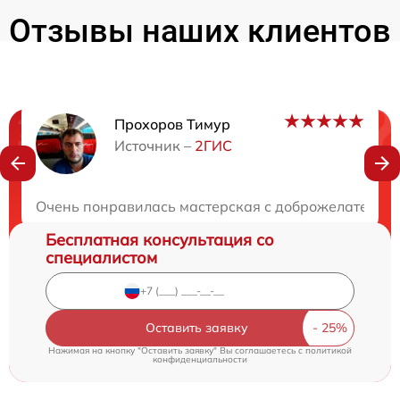
Отзывы наших клиентов
Прохоров Тимур
Нужна консультация?
Источник –
2ГИС
Закажите бесплатную консультацию
Очень понравилась мастерская с доброжелательны
Бесплатная консультация со
специалистом
Оставить заявку
Нажимая на кнопку "Оставить заявку" Вы соглашаетесь c
политикой
конфиденциальности